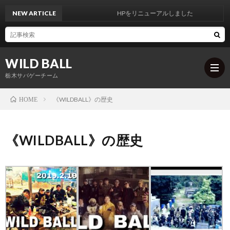
NEW ARTICLE
HPをリニューアルしました
WILD BALL
栃木サバゲーチーム
《WILDBALL》の歴史
HOME
最
《WILDBALL》の歴史
新
定
記
例
ア
事
会
ル
《WI