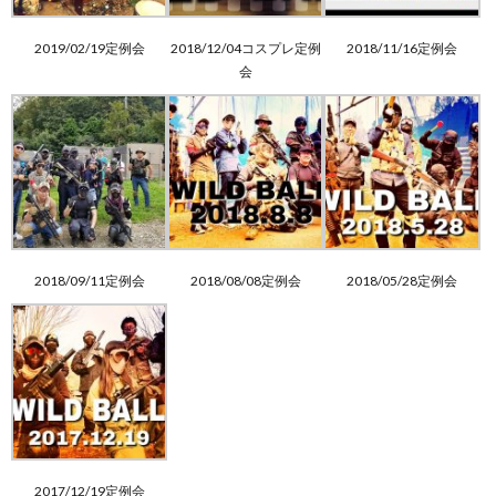
の
バ
の
Q&A
2019/02/19定例会
2018/12/04コスプレ定例
2018/11/16定例会
様
ム
歴
会
お
子
史
問
い
合
2018/09/11定例会
2018/08/08定例会
2018/05/28定例会
わ
せ
2017/12/19定例会